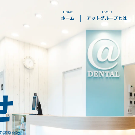
HOME
ABOUT
ホーム
アットグループとは
予防歯科
小児歯科
歯周病治療
虫歯治療
せ
の診察開始日