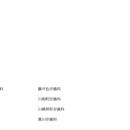
科
藤が丘＠歯科
川和町＠歯科
川崎枡形＠歯科
黒川＠歯科