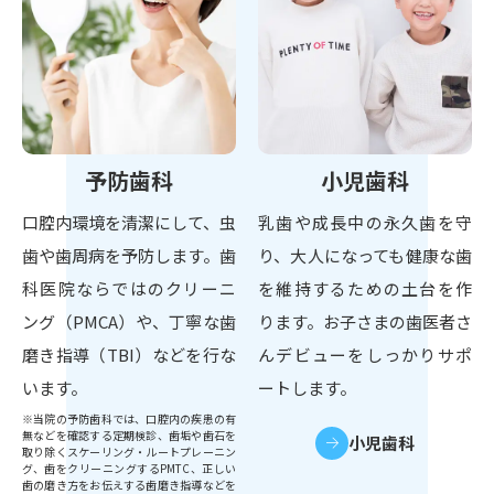
予防歯科
小児歯科
口腔内環境を清潔にして、虫
乳歯や成長中の永久歯を守
歯や歯周病を予防します。歯
り、大人になっても健康な歯
科医院ならではのクリーニ
を維持するための土台を作
ング（PMCA）や、丁寧な歯
ります。お子さまの歯医者さ
磨き指導（TBI）などを行な
んデビューをしっかりサポ
います。
ートします。
※当院の予防歯科では、口腔内の疾患の有
無などを確認する定期検診、歯垢や歯石を
小児歯科
取り除くスケーリング・ルートプレーニン
グ、歯をクリーニングするPMTC、正しい
歯の磨き方をお伝えする歯磨き指導などを