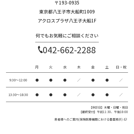
〒193-0935
東京都八王子市大船町1009
アクロスプラザ八王子大船1F
何でもお気軽にご相談ください
042-662-2288
月
火
水
木
金
土
日・祝
9:30〜12:00
●
●
●
／
●
●
／
13:30〜18:30
●
●
●
／
●
●
／
【休診日】木曜・日曜・祝日
【最終受付】午前11:30、午後18:00
患者様へのご案内(保険医療機関における書面掲示)