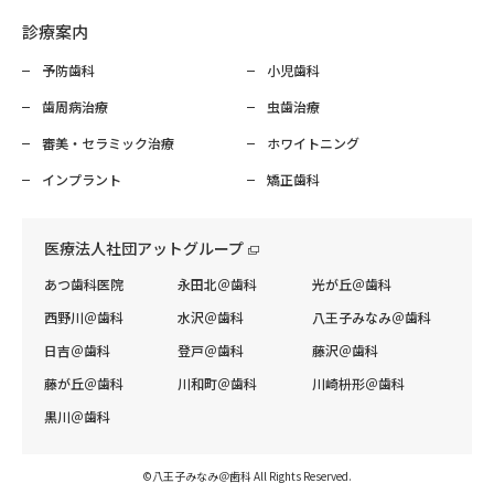
診療案内
予防歯科
小児歯科
歯周病治療
虫歯治療
審美・セラミック治療
ホワイトニング
インプラント
矯正歯科
医療法人社団アットグループ
あつ歯科医院
永田北＠歯科
光が丘＠歯科
西野川＠歯科
水沢＠歯科
八王子みなみ＠歯科
日吉＠歯科
登戸＠歯科
藤沢＠歯科
藤が丘＠歯科
川和町＠歯科
川崎枡形＠歯科
黒川＠歯科
©八王子みなみ＠歯科 All Rights Reserved.