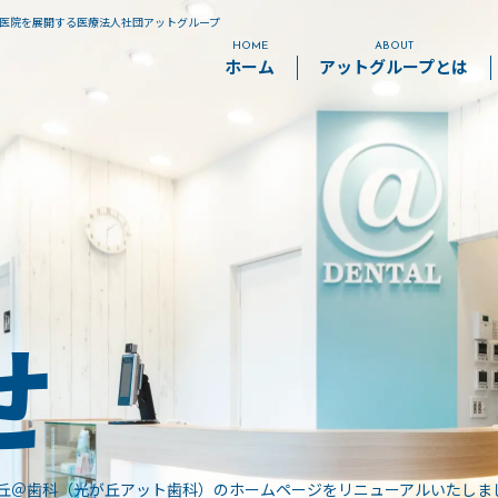
科医院を展開する医療法人社団アットグループ
HOME
ABOUT
ホーム
アットグループとは
予防歯科
小児歯科
歯周病治療
虫歯治療
せ
丘＠歯科（光が丘アット歯科）のホームページをリニューアルいたしま