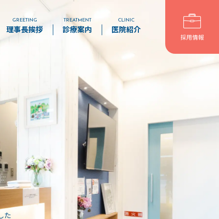
GREETING
TREATMENT
CLINIC
理事長挨拶
診療案内
医院紹介
採用情報
審美・セラミック治療
ホワイトニング
インプラント
矯正歯科
した