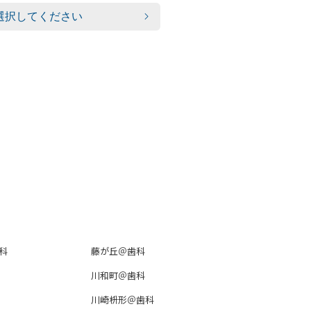
科
藤が丘＠歯科
川和町＠歯科
川崎枡形＠歯科