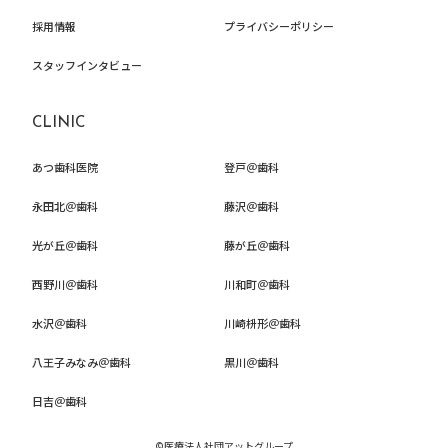
採用情報
プライバシーポリシー
スタッフインタビュー
CLINIC
あつ歯科医院
登戸＠歯科
永田北＠歯科
藤沢＠歯科
光が丘＠歯科
藤が丘＠歯科
西野川＠歯科
川和町＠歯科
水沢＠歯科
川崎枡形＠歯科
八王子みなみ＠歯科
黒川＠歯科
日吉＠歯科
©医療法人社団アットグループ