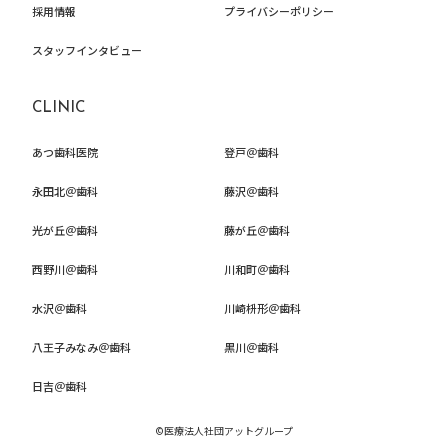
採用情報
プライバシーポリシー
スタッフインタビュー
CLINIC
あつ歯科医院
登戸＠歯科
永田北＠歯科
藤沢＠歯科
光が丘＠歯科
藤が丘＠歯科
西野川＠歯科
川和町＠歯科
水沢＠歯科
川崎枡形＠歯科
八王子みなみ＠歯科
黒川＠歯科
日吉＠歯科
©医療法人社団アットグループ