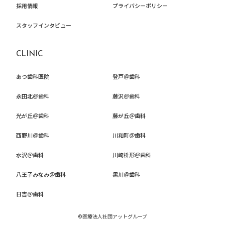
採用情報
プライバシーポリシー
スタッフインタビュー
CLINIC
あつ歯科医院
登戸＠歯科
永田北＠歯科
藤沢＠歯科
光が丘＠歯科
藤が丘＠歯科
西野川＠歯科
川和町＠歯科
水沢＠歯科
川崎枡形＠歯科
八王子みなみ＠歯科
黒川＠歯科
日吉＠歯科
©医療法人社団アットグループ