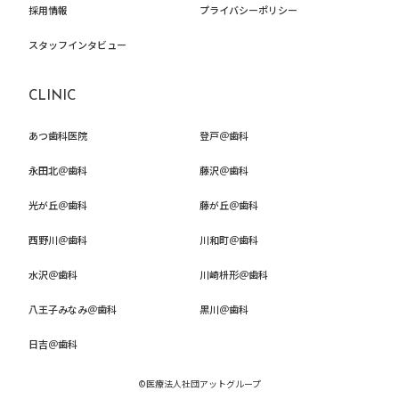
採用情報
プライバシーポリシー
スタッフインタビュー
CLINIC
あつ歯科医院
登戸＠歯科
永田北＠歯科
藤沢＠歯科
光が丘＠歯科
藤が丘＠歯科
西野川＠歯科
川和町＠歯科
水沢＠歯科
川崎枡形＠歯科
八王子みなみ＠歯科
黒川＠歯科
日吉＠歯科
©医療法人社団アットグループ